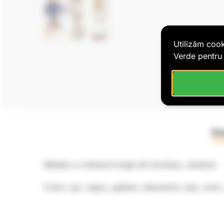
Utilizăm cook
Verde pentru 
Des
Maletă cu mânecă lungă din bumbac, elastică.
Culori: gri, negru, galben, bleumarin, bej, crem