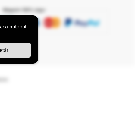
Magazin 100% sigur
pasă butonul
etări
rimi