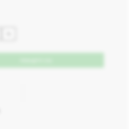
lei.
XL
Adaugă în coș