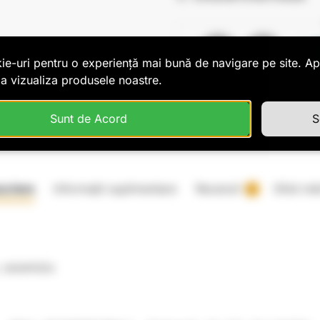
ie-uri pentru o experiență mai bună de navigare pe site. A
a vizualiza produsele noastre.
Sunt de Acord
S
criere
Informații suplimentare
Recenzii
Ghid mă
1
, caramiziu