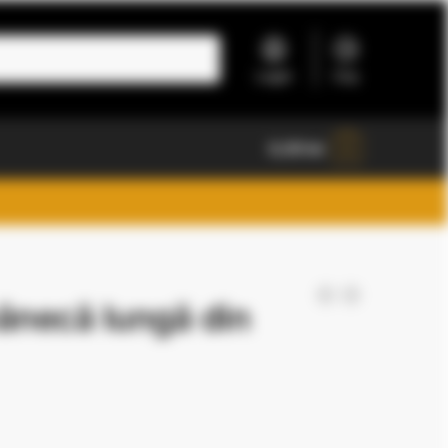
Login
Coș
0,00
lei
0
ânecă lungă din
t