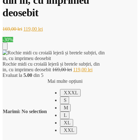
din in, cu imprimeu
deosebit
Prețul
Prețul
169,00
lei
119,00
lei
inițial
curent
-30%
a
este:
fost:
119,00 lei.
169,00 lei.
Add
Rochie midi cu croială lejeră și bretele subțiri, din
to
Prețul
Prețul
in, cu imprimeu deosebit
169,00
lei
119,00
lei
inițial
curent
Evaluat la
5.00
din 5
Cart
a
este:
Mai multe opțiuni
fost:
119,00 lei.
169,00 lei.
XXXL
S
M
Marimi
:
No selection
L
XL
XXL