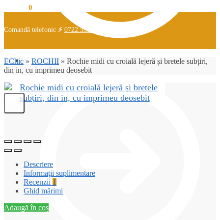
0,00
lei
0
Comandă telefonic
⚡
0722.538.726
Coș
EChic
»
ROCHII
»
Rochie midi cu croială lejeră și bretele subțiri,
din in, cu imprimeu deosebit
Descriere
Informații suplimentare
Recenzii
1
Ghid mărimi
Adaugă în coș