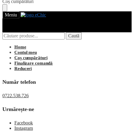
Skip
Skip
Coș cumpărături
to
to
navigation
content
Meniu
Caută
Caută
Caută
Caută
după:
după:
Login
Home
Contul meu
Coș cumpărături
Finalizare comandă
Reduceri
Număr telefon
0722.538.726
Urmărește-ne
Facebook
Instagram