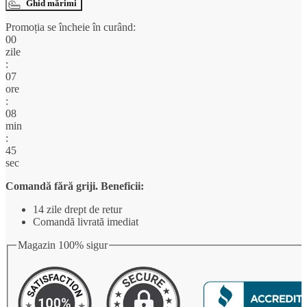
cu
Ghid mărimi
croială
Promoția se încheie în curând:
lejeră
00
și
zile
bretele
:
subțiri,
07
din
ore
in,
:
cu
08
imprimeu
min
deosebit
:
44
sec
Comandă fără griji. Beneficii:
14 zile drept de retur
Comandă livrată imediat
Magazin 100% sigur