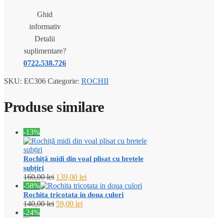
Ghid
informativ
Detalii
suplimentare?
0722.538.726
SKU:
EC306
Categorie:
ROCHII
Produse similare
-13%
Rochiță midi din voal plisat cu bretele
subțiri
Prețul
Prețul
160,00
lei
139,00
lei
inițial
curent
-58%
a
este:
Rochita tricotata in doua culori
fost:
139,00 lei.
Prețul
Prețul
140,00
lei
59,00
lei
160,00 lei.
inițial
curent
-24%