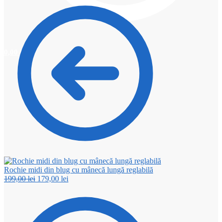
0,00
lei
0
Rochie midi din blug cu mânecă lungă reglabilă
Prețul
Prețul
199,00
lei
179,00
lei
inițial
curent
a
este:
fost:
179,00 lei.
199,00 lei.