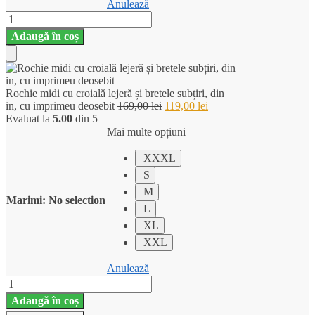
Anulează
Cantitate
Rochie
Adaugă în coș
midi
cu
croială
Add
lejeră
și
Rochie midi cu croială lejeră și bretele subțiri, din
to
bretele
Prețul
Prețul
in, cu imprimeu deosebit
169,00
lei
119,00
lei
subțiri,
inițial
curent
Evaluat la
5.00
din 5
Cart
din
a
este:
Mai multe opțiuni
in,
fost:
119,00 lei.
cu
169,00 lei.
XXXL
imprimeu
S
deosebit
M
Marimi
:
No selection
L
XL
XXL
Anulează
Cantitate
Rochie
Adaugă în coș
midi