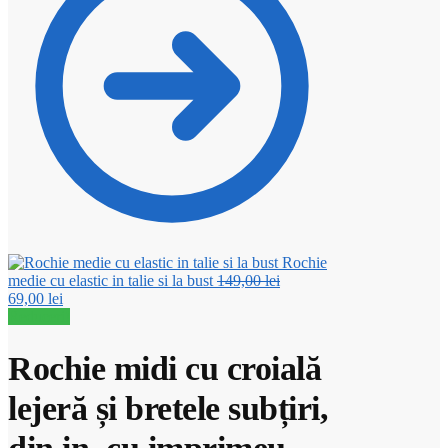
Rochie
Prețul
medie cu elastic in talie si la bust
149,00
lei
Prețul
inițial
69,00
lei
curent
a
Reduceri!
este:
fost:
69,00 lei.
149,00 lei.
Rochie midi cu croială
lejeră și bretele subțiri,