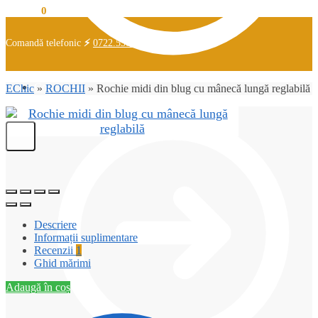
0,00
lei
0
Comandă telefonic
⚡
0722.538.726
Coș
EChic
»
ROCHII
»
Rochie midi din blug cu mânecă lungă reglabilă
Descriere
Informații suplimentare
Recenzii
1
Ghid mărimi
Adaugă în coș