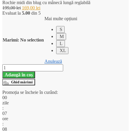
cu
Rochie midi din blug cu mânecă lungă reglabilă
mânecă
Prețul
Prețul
199,00
lei
169,00
lei
to
lungă
inițial
curent
Evaluat la
5.00
din 5
reglabilă
a
este:
Mai multe opțiuni
Cart
fost:
169,00 lei.
199,00 lei.
S
M
Marimi
:
No selection
L
XL
Anulează
Cantitate
Rochie
Adaugă în coș
midi
din
Ghid mărimi
blug
Promoția se încheie în curând:
cu
00
mânecă
zile
lungă
:
reglabilă
07
ore
:
08