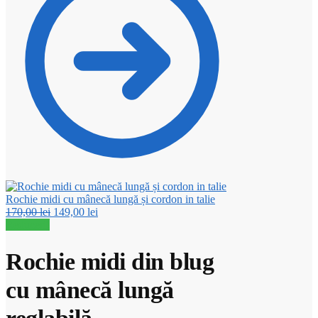
Rochie midi cu mânecă lungă și cordon in talie
Prețul
Prețul
170,00
lei
149,00
lei
inițial
curent
Reduceri!
a
este:
fost:
149,00 lei.
Rochie midi din blug
170,00 lei.
cu mânecă lungă