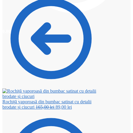
0,00
lei
0
Rochiță vaporoasă din bumbac satinat cu detalii
Prețul
Prețul
brodate și ciucuri
165,00
lei
89,00
lei
inițial
curent
a
este:
fost:
89,00 lei.
165,00 lei.