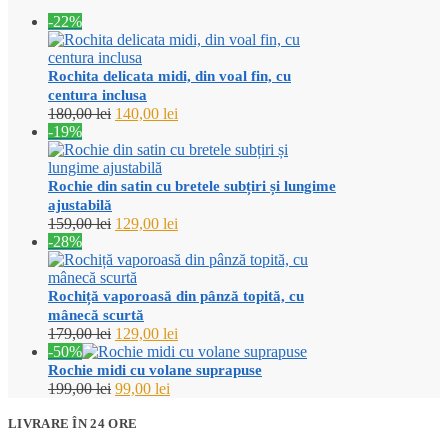
-22%
Rochita delicata midi, din voal fin, cu
centura inclusa
Prețul
Prețul
180,00
lei
140,00
lei
inițial
curent
-19%
a
este:
fost:
140,00 lei.
180,00 lei.
Rochie din satin cu bretele subțiri și lungime
ajustabilă
Prețul
Prețul
159,00
lei
129,00
lei
inițial
curent
-28%
a
este:
fost:
129,00 lei.
159,00 lei.
Rochiță vaporoasă din pânză topită, cu
mânecă scurtă
Prețul
Prețul
179,00
lei
129,00
lei
inițial
curent
-50%
a
este:
Rochie midi cu volane suprapuse
fost:
129,00 lei.
Prețul
Prețul
199,00
lei
99,00
lei
179,00 lei.
inițial
curent
a
este:
LIVRARE ÎN 24 ORE
fost:
99,00 lei.