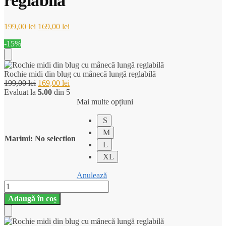
reglabilă
Prețul
Prețul
199,00
lei
169,00
lei
inițial
curent
-15%
a
este:
fost:
169,00 lei.
199,00 lei.
Add
Rochie midi din blug cu mânecă lungă reglabilă
Prețul
Prețul
199,00
lei
169,00
lei
to
inițial
curent
Evaluat la
5.00
din 5
a
este:
Mai multe opțiuni
Cart
fost:
169,00 lei.
199,00 lei.
S
M
Marimi
:
No selection
L
XL
Anulează
Cantitate
Rochie
Adaugă în coș
midi
din
blug
Add