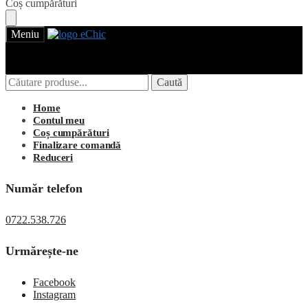
Skip
Skip
Coș cumpărături
to
to
navigation
content
Meniu
Caută
Caută
Caută
Caută
după:
după:
Login
Home
Contul meu
Coș cumpărături
Finalizare comandă
Reduceri
Număr telefon
0722.538.726
Urmărește-ne
Facebook
Instagram