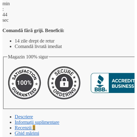
min
:
44
sec
Comandă fără griji. Beneficii:
14 zile drept de retur
Comandă livrată imediat
Magazin 100% sigur
Descriere
Informații suplimentare
Recenzii
1
Ghid mărimi