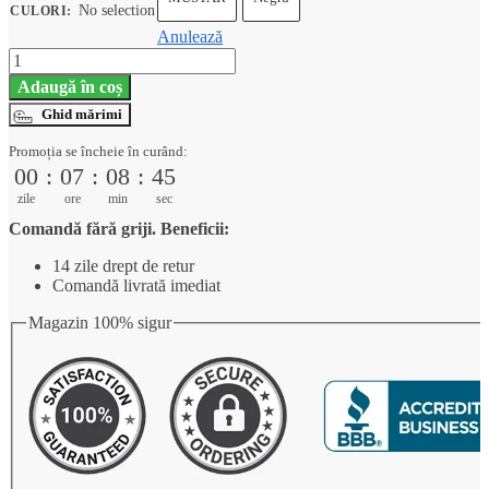
180,00 lei.
No selection
CULORI
:
Anulează
Cantitate
Rochiță
Adaugă în coș
lungă
din
Ghid mărimi
satin,
Promoția se încheie în curând:
cu
00
:
07
:
08
:
45
bretele
subțiri,
zile
ore
min
sec
elastic
Comandă fără griji. Beneficii:
și
cordon
14 zile drept de retur
in
Comandă livrată imediat
talie
Magazin 100% sigur