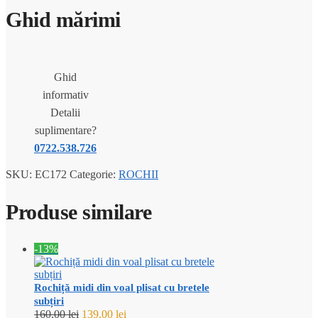
Ghid mărimi
Ghid
informativ
Detalii
suplimentare?
0722.538.726
SKU:
EC172
Categorie:
ROCHII
Produse similare
-13%
Rochiță midi din voal plisat cu bretele
subțiri
Prețul
Prețul
160,00
lei
139,00
lei