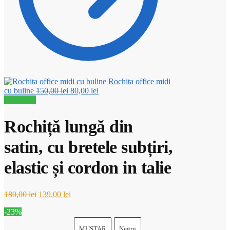
Rochita office midi
Prețul
Prețul
cu buline
150,00
lei
80,00
lei
inițial
curent
Reduceri!
a
este:
fost:
80,00 lei.
Rochiță lungă din
150,00 lei.
satin, cu bretele subțiri,
elastic și cordon in talie
Prețul
Prețul
180,00
lei
139,00
lei
inițial
curent
-23%
a
este:
fost:
139,00 lei.
MUSTAR
Negru