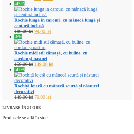
inițial
curent
-45%
a
este:
fost:
139,00 lei.
160,00 lei.
Rochie lunga in carouri, cu mânecă lungă și
centură inclusă
Prețul
Prețul
180,00
lei
99,00
lei
inițial
curent
-6%
a
este:
fost:
99,00 lei.
180,00 lei.
Rochie midi stil cămașă, cu buline, cu
cordon și nasturi
Prețul
Prețul
159,00
lei
149,00
lei
inițial
curent
-47%
a
este:
fost:
149,00 lei.
159,00 lei.
Rochiță lejeră cu mânecă scurtă și năsturei
decorativi
Prețul
Prețul
149,00
lei
79,00
lei
inițial
curent
a
este:
LIVRARE ÎN 24 ORE
fost:
79,00 lei.
Produsele se află în stoc
149,00 lei.