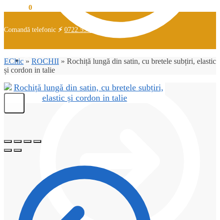
0,00
lei
0
Comandă telefonic
⚡
0722.538.726
Coș
EChic
»
ROCHII
»
Rochiță lungă din satin, cu bretele subțiri, elastic
și cordon in talie