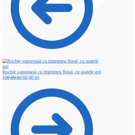
0,00
lei
0
Rochie vaporoasă cu imprimeu floral, cu spatele gol
Prețul
Prețul
130,00
lei
60,00
lei
inițial
curent
a
este:
fost:
60,00 lei.
130,00 lei.