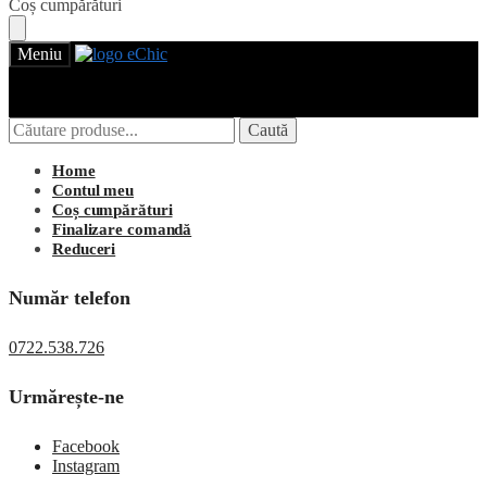
Skip
Skip
Coș cumpărături
to
to
navigation
content
Meniu
Caută
Caută
Caută
Caută
după:
după:
Login
Home
Contul meu
Coș cumpărături
Finalizare comandă
Reduceri
Număr telefon
0722.538.726
Urmărește-ne
Facebook
Instagram