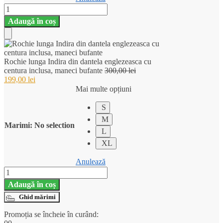
Cantitate
Rochie
Adaugă în coș
lunga
Indira
din
Add
dantela
englezeasca
Rochie lunga Indira din dantela englezeasca cu
to
cu
Prețul
centura inclusa, maneci bufante
300,00
lei
centura
Prețul
inițial
199,00
lei
Cart
inclusa,
curent
a
Mai multe opțiuni
maneci
este:
fost:
bufante
199,00 lei.
300,00 lei.
S
M
Marimi
:
No selection
L
XL
Anulează
Cantitate
Rochie
Adaugă în coș
lunga
Indira
Ghid mărimi
din
Promoția se încheie în curând:
dantela