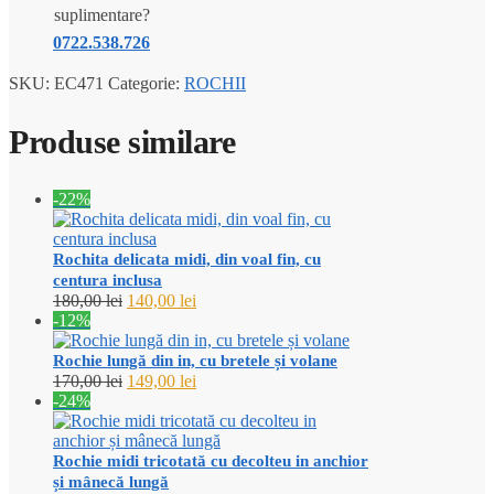
suplimentare?
0722.538.726
SKU:
EC471
Categorie:
ROCHII
Produse similare
-22%
Rochita delicata midi, din voal fin, cu
centura inclusa
Prețul
Prețul
180,00
lei
140,00
lei
inițial
curent
-12%
a
este:
fost:
140,00 lei.
Rochie lungă din in, cu bretele și volane
180,00 lei.
Prețul
Prețul
170,00
lei
149,00
lei
inițial
curent
-24%
a
este:
fost:
149,00 lei.
170,00 lei.
Rochie midi tricotată cu decolteu in anchior
și mânecă lungă