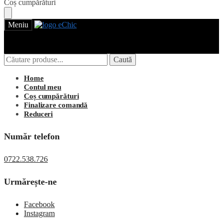
Skip
Skip
Coș cumpărături
to
to
navigation
content
Meniu
Caută
Caută
Caută
Caută
după:
după:
Login
Home
Contul meu
Coș cumpărături
Finalizare comandă
Reduceri
Număr telefon
0722.538.726
Urmărește-ne
Facebook
Instagram