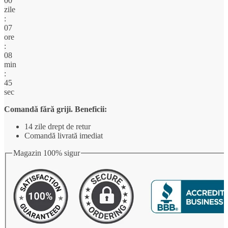
00
englezeasca
zile
cu
:
centura
07
inclusa,
ore
maneci
:
bufante
08
min
:
44
sec
Comandă fără griji. Beneficii:
14 zile drept de retur
Comandă livrată imediat
Magazin 100% sigur