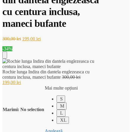
cu centura inclusa,
maneci bufante
Prețul
Prețul
300,00
lei
199,00
lei
inițial
curent
-34%
a
este:
fost:
199,00 lei.
300,00 lei.
Add
Rochie lunga Indira din dantela englezeasca cu
to
Prețul
centura inclusa, maneci bufante
300,00
lei
Prețul
inițial
199,00
lei
Cart
curent
a
Mai multe opțiuni
este:
fost:
199,00 lei.
300,00 lei.
S
M
Marimi
:
No selection
L
XL
Anulează