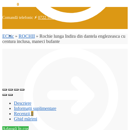
0,00
lei
0
Comandă telefonic
⚡
0722.538.726
Coș
EChic
»
ROCHII
»
Rochie lunga Indira din dantela englezeasca cu
centura inclusa, maneci bufante
Descriere
Informații suplimentare
Recenzii
0
Ghid mărimi
Adaugă în coș