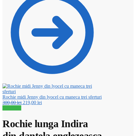
169,00 lei.
Rochie midi Jenny din lyocel cu maneca trei sferturi
Prețul
Prețul
300,00
lei
219,00
lei
inițial
curent
Reduceri!
a
este:
fost:
219,00 lei.
Rochie lunga Indira
300,00 lei.
din dantela englezeasca