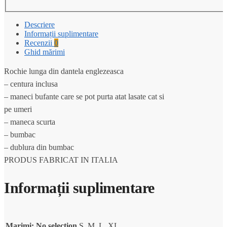
Descriere
Informații suplimentare
Recenzii
0
Ghid mărimi
Rochie lunga din dantela englezeasca
– centura inclusa
– maneci bufante care se pot purta atat lasate cat si
pe umeri
– maneca scurta
– bumbac
– dublura din bumbac
PRODUS FABRICAT IN ITALIA
Informații suplimentare
Marimi
:
No selection
S, M, L, XL